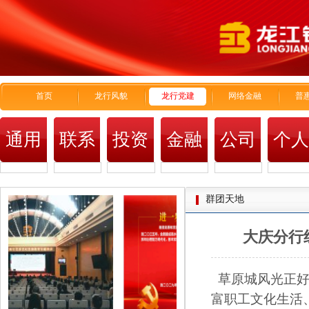
首页
龙行风貌
龙行党建
网络金融
普
通用
联系
投资
金融
公司
个
我们
者关
市场
金融
金
群团天地
系
大庆分行
草原城风光正好
富职工文化生活