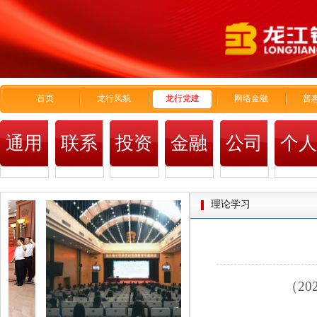
首页
龙行风貌
龙行党建
网络金融
普
通用
联系
投资
金融
公司
个
我们
者关
市场
金融
金
理论学习
系
（2