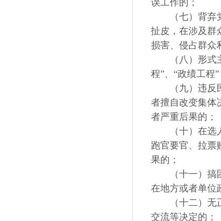
误工作的；
（七）背弃党的
扯皮，在涉及群
损害、侵占群众
（八）形式主义
程”、“政绩工
（九）违反民主
者擅自改变集体
者严重后果的；
（十）在选人用
跑官要官、拉票
果的；
（十一）搞团团
在地方或者单位
（十二）无正当
交流等决定的；