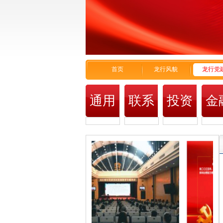
首页
龙行风貌
龙行党
通用
联系
投资
金
我们
者关
市
系