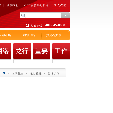
聘
|
联系我们
|
产品信息查询平台
|
加入收藏
400-645-8888
客服热线：
金融市场
村镇银行
投资者关系
网络
龙行
重要
工作
金融
党建
新闻
动态
>
滚动栏目
>
龙行党建
>
理论学习