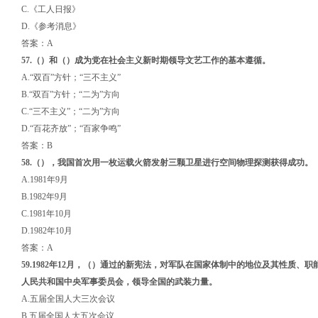
C.《工人日报》
D.《参考消息》
答案：A
57.
（）
和
（）
成为党在社会主义新时期领导文艺工作的基本遵循
。
A.“双百”方针；“三不主义”
B.“双百”方针；“二为”方向
C.“三不主义”；“二为”方向
D.“百花齐放”；“百家争鸣”
答案：B
58.
（）
，我国首次用一枚运载火箭发射三颗卫星进行空间物理探测获得成功
。
A.1981年9月
B.1982年9月
C.1981年10月
D.1982年10月
答案：A
59.1982年12月，
（）
通过的新宪法，对军队在国家体制中的地位及其性质、职
人民共和国中央军事委员会，领导全国的武装力量
。
A.五届全国人大三次会议
B.五届全国人大五次会议