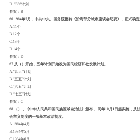
D. “836计划
答案：B
66.1984年5月，中共中央、国务院批转《沿海部分城市座谈会纪要》，正式确
A.11个
B.12个
C.13个
D.14个
答案：D
67.从
（）
开始，五年计划开始改为国民经济和社发展计划
。
A.“四五”计划
B.“五五”计划
C.“六五”计划
D.“七五”计划
答案：C
68.（），
《中华人民共和国民族区域自治法》
颁布
， 同年10月1日起实施，
会主义制度的一项
基本政治制度。
A.1984年4月
B.1984年5月
C.1984年6月