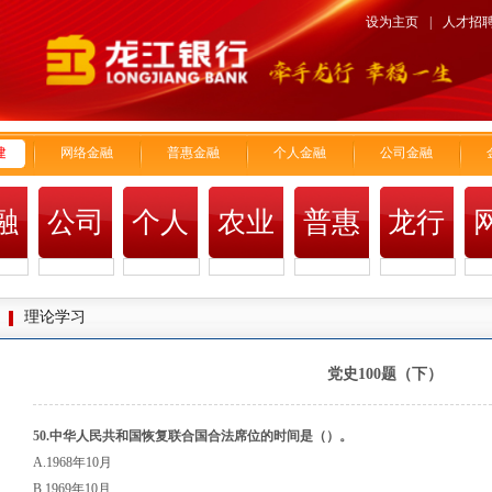
设为主页
|
人才招
建
网络金融
普惠金融
个人金融
公司金融
融
公司
个人
农业
普惠
龙行
场
金融
金融
金融
金融
风貌
理论学习
党史100题（下）
50.中华人民共和国恢复联合国合法席位的时间是
（）。
A.1968年10月
B.1969年10月