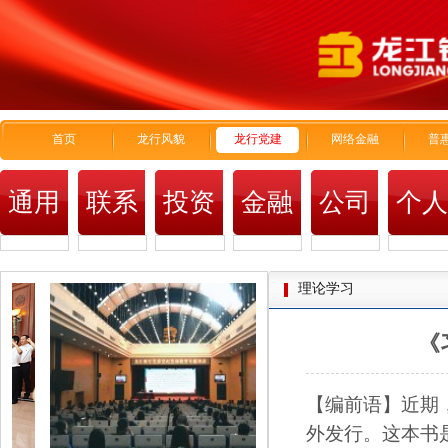
首页
龙行风貌
龙行党建
网络金融
普
通用
联系
投资
金融
公司
个
我们
者关
市场
金融
金
理论学习
系
《
【编前语】近期
外发行。这本书