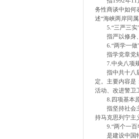
指1992年1
务性商谈中如何
述“海峡两岸同
5.“三严三实
指严以修身、严
6.“两学一做
指学党章党规
7.中央八项
指中共十八届中
定。主要内容是
活动、改进警卫
8.四项基本
指坚持社会主义
持马克思列宁主
9.“两个一百
是建设中国特色