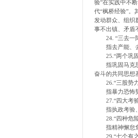
验”在实践中不
代“枫桥经验”
发动群众、组织
事不出镇、矛盾
24. “三去一
指去产能、去
25.“两个巩固
指巩固马克思主
奋斗的共同思想
26.“三股势力
指暴力恐怖势
27.“四大考验
指执政考验、
28.“四种危险
指精神懈怠危
29.“七个有之