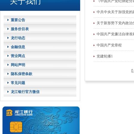
关于我们
《中国共产党纪律处分
中共中央关于加强党的
重要公告
关于新形势下党内政治
服务价目表
中国共产党廉洁自律准
龙行动态
中国共产党章程
金融信息
营业网点
党建轮播1
网站声明
【
隐私保密条款
常见问题
龙江银行官方微信